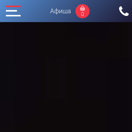
Афиша
0